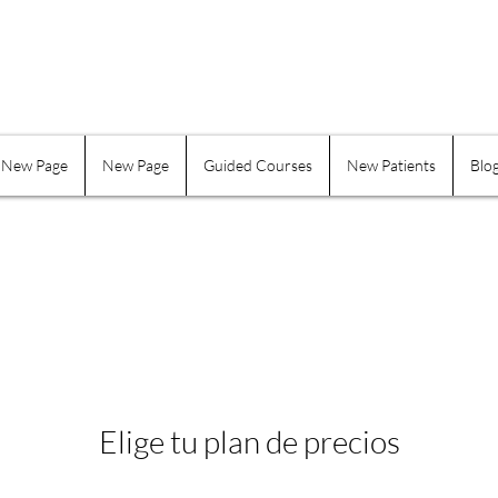
New Page
New Page
Guided Courses
New Patients
Blo
Elige tu plan de precios