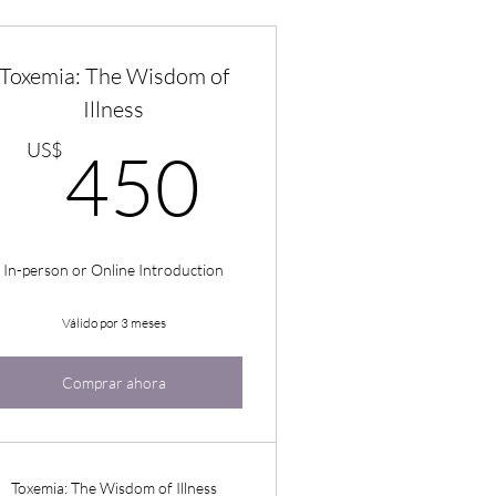
Toxemia: The Wisdom of
Illness
US$
450US$
US$
450
In-person or Online Introduction
Válido por 3 meses
Comprar ahora
Toxemia: The Wisdom of Illness