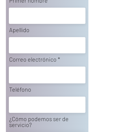
Primer nombre
Apellido
Correo electrónico
Teléfono
¿Cómo podemos ser de
servicio?